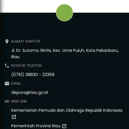
keyboard_arrow_up
ALAMAT KANTOR
place
Jl. Dr. Sutomo, Rintis, Kec. Lima Puluh, Kota Pekanbaru,
Riau
NOMOR TELEPON
phone
(0761) 38830 - 23369
EMAIL
email
dispora@riau.go.id
WEB LINK
link
Kementerian Pemuda dan Olahraga Republik Indonesia
open_in_new
Pemerintah Provinsi Riau
open_in_new