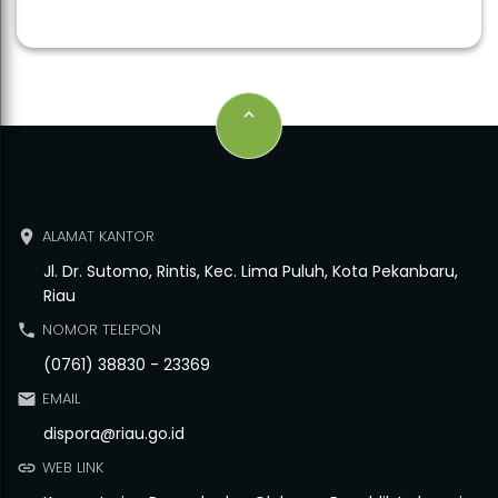
keyboard_arrow_up
ALAMAT KANTOR
place
Jl. Dr. Sutomo, Rintis, Kec. Lima Puluh, Kota Pekanbaru,
Riau
NOMOR TELEPON
phone
(0761) 38830 - 23369
EMAIL
email
dispora@riau.go.id
WEB LINK
link