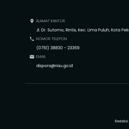
ALAMAT KANTOR
place
Jl. Dr. Sutomo, Rintis, Kec. Lima Puluh, Kota Pe
NOMOR TELEPON
phone
(0761) 38830 - 23369
EMAIL
email
dispora@riau.go.id
Redaksi