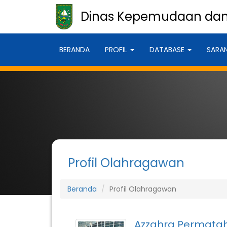
Dinas Kepemudaan dan 
BERANDA
PROFIL
DATABASE
SARA
Profil Olahragawan
Beranda
Profil Olahragawan
Azzahra Permata