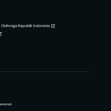
Olahraga Republik Indonesia
open_in_new
n_new
reserved.