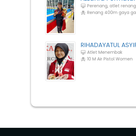
Perenang, atlet renang
card_membership
Renang 400m gaya gant
event_seat
RIHADAYATUL ASYI
Atlet Menembak
card_membership
10 M Air Pistol Women
event_seat