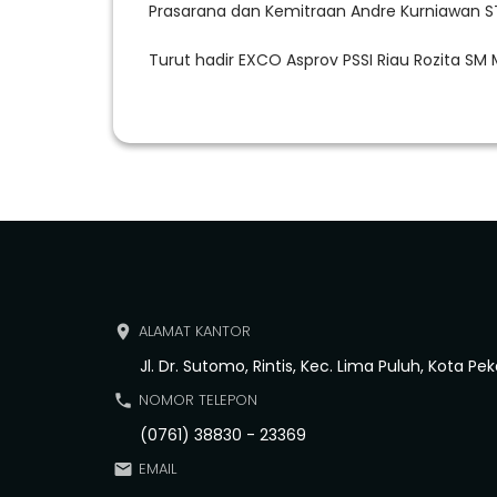
Prasarana dan Kemitraan Andre Kurniawan S
Turut hadir EXCO Asprov PSSI Riau Rozita SM 
ALAMAT KANTOR
place
Jl. Dr. Sutomo, Rintis, Kec. Lima Puluh, Kota Pe
NOMOR TELEPON
phone
(0761) 38830 - 23369
EMAIL
email