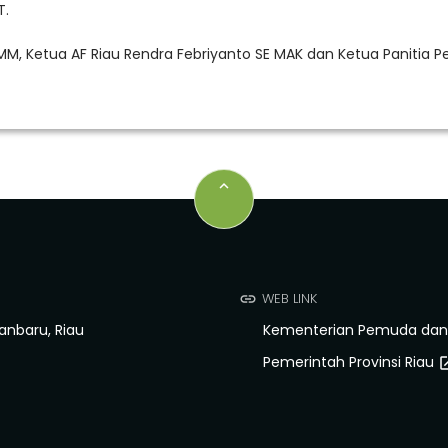
T.
MM, Ketua AF Riau Rendra Febriyanto SE MAK dan Ketua Panitia Pe
keyboard_arrow_up
WEB LINK
link
kanbaru, Riau
Kementerian Pemuda dan 
Pemerintah Provinsi Riau
open_i