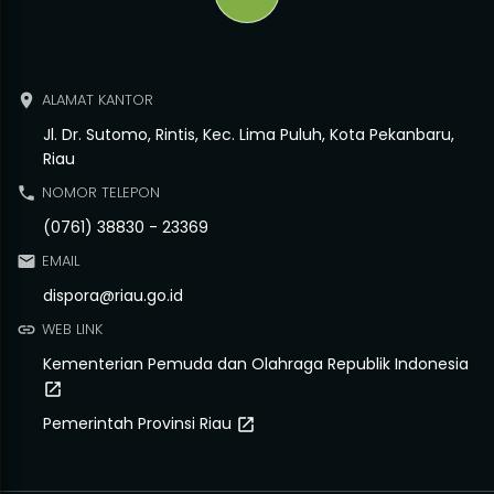
ALAMAT KANTOR
place
Jl. Dr. Sutomo, Rintis, Kec. Lima Puluh, Kota Pekanbaru,
Riau
NOMOR TELEPON
phone
(0761) 38830 - 23369
EMAIL
email
dispora@riau.go.id
WEB LINK
link
Kementerian Pemuda dan Olahraga Republik Indonesia
open_in_new
Pemerintah Provinsi Riau
open_in_new