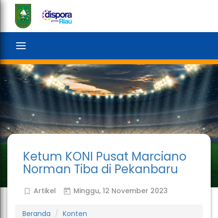
search
Toggle
navigation
Ketum KONI Pusat Marciano
Norman Tiba di Pekanbaru
Artikel
Minggu, 12 November 2023
bookmark_outline
today
Beranda
Konten