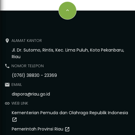
keyboard_arrow_up
ALAMAT KANTOR
place
Jl. Dr. Sutomo, Rintis, Kec. Lima Puluh, Kota Pekanbaru,
Riau
NOMOR TELEPON
phone
(0761) 38830 - 23369
EMAIL
email
dispora@riau.go.id
WEB LINK
link
Kementerian Pemuda dan Olahraga Republik Indonesia
open_in_new
Pemerintah Provinsi Riau
open_in_new