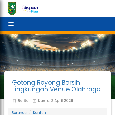
search
Toggle
navigation
Gotong Royong Bersih
Lingkungan Venue Olahraga
Berita
Kamis, 2 April 2026
bookmark_outline
today
Beranda
Konten